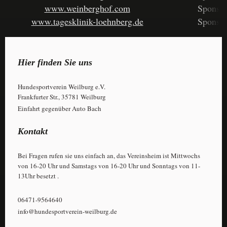
www.weinberghof.com
Sponso
www.tagesklinik-loehnberg.de
Sponso
Hier finden Sie uns
Hundesportverein Weilburg e.V.
Frankfurter Str., 35781 Weilburg
Einfahrt gegenüber Auto Bach
Kontakt
Bei Fragen rufen sie uns einfach an, das Vereinsheim ist Mittwochs
von 16-20 Uhr und Samstags von 16-20 Uhr und Sonntags von 11-
13Uhr besetzt .
06471-9564640
info@hundesportverein-weilburg.de