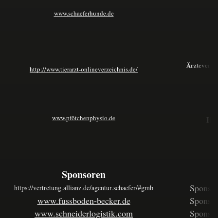
www.schaeferhunde.de
Ärzteverzei
http://www.tierarzt-onlineverzeichnis.de/
www.pfötchenphysio.de
Hun
Sponsoren
Sponso
https://vertretung.allianz.de/agentur.schaefer/#gmb
www.fussboden-becker.de
Sponso
www.schneiderlogistik.com
Sponso